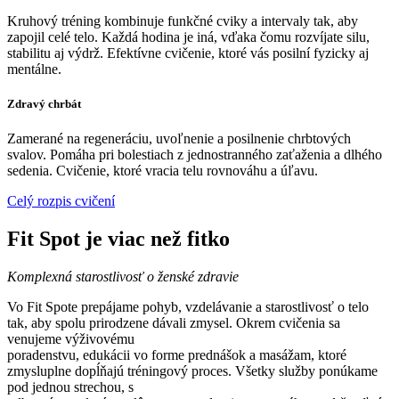
Kruhový tréning kombinuje funkčné cviky a intervaly tak, aby
zapojil celé telo. Každá hodina je iná, vďaka čomu rozvíjate silu,
stabilitu aj výdrž. Efektívne cvičenie, ktoré vás posilní fyzicky aj
mentálne.
Zdravý chrbát
Zamerané na regeneráciu, uvoľnenie a posilnenie chrbtových
svalov. Pomáha pri bolestiach z jednostranného zaťaženia a dlhého
sedenia. Cvičenie, ktoré vracia telu rovnováhu a úľavu.
Celý rozpis cvičení
Fit Spot je viac než fitko
Komplexná starostlivosť o ženské zdravie
Vo Fit Spote prepájame pohyb, vzdelávanie a starostlivosť o telo
tak, aby spolu prirodzene dávali zmysel. Okrem cvičenia sa
venujeme výživovému
poradenstvu, edukácii vo forme prednášok a masážam, ktoré
zmysluplne dopĺňajú tréningový proces. Všetky služby ponúkame
pod jednou strechou, s