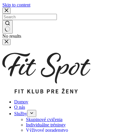
Skip to content
No results
Domov
O nás
Služby
Skupinové cvičenia
Individuálne tréningy
Výživové poradenstvo