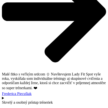
Malé fitko s veľkým srdcom ☺️ Navštevujem Lady Fit Spot vyše
roka, vyskúšala som individuálne tréningy aj skupinové cvičenia a
odporúčam každej žene, ktorá si chce zacvičiť v príjemnej atmosfére
so super trénerkami. ❤️
Frederica Piecušiak
Skvelý a osobný prístup tréneriek