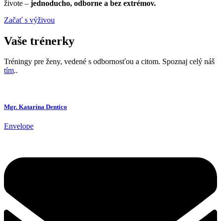
živote –
jednoducho, odborne a bez extrémov.
Začať s výživou
Vaše trénerky
Tréningy pre ženy, vedené s odbornosťou a citom. Spoznaj celý náš
tím
..
Mgr. Katarína Dentico
Envelope