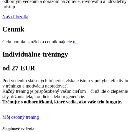
odborným vedením a dôrazom na zdravie, rovnováhu a udržateľný
prístup.
Naša filozofia
Cenník
Celú ponuku služieb a cenník nájdete
tu.
Individuálne tréningy
od 27 EUR
Pod vedením skúsených tréneriek získate istotu v pohybe, efektivitu
v tréningu a motiváciu napredovať.
Každý tréning je prispôsobený vašim cieľom – či už ide o zlepšenie
sily, držania tela, kondície alebo regenerácie.
Trénujte s odborníčkami, ktoré vedia, ako vaše telo funguje.
Môj osobný tréning
Skupinové cvičenia