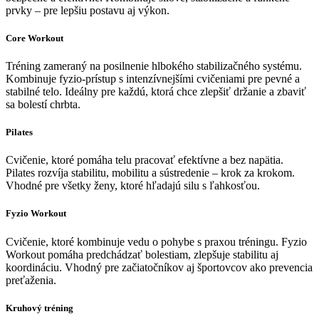
prvky – pre lepšiu postavu aj výkon.
Core Workout
Tréning zameraný na posilnenie hlbokého stabilizačného systému.
Kombinuje fyzio-prístup s intenzívnejšími cvičeniami pre pevné a
stabilné telo. Ideálny pre každú, ktorá chce zlepšiť držanie a zbaviť
sa bolestí chrbta.
Pilates
Cvičenie, ktoré pomáha telu pracovať efektívne a bez napätia.
Pilates rozvíja stabilitu, mobilitu a sústredenie – krok za krokom.
Vhodné pre všetky ženy, ktoré hľadajú silu s ľahkosťou.
Fyzio Workout
Cvičenie, ktoré kombinuje vedu o pohybe s praxou tréningu. Fyzio
Workout pomáha predchádzať bolestiam, zlepšuje stabilitu aj
koordináciu. Vhodný pre začiatočníkov aj športovcov ako prevencia
preťaženia.
Kruhový tréning